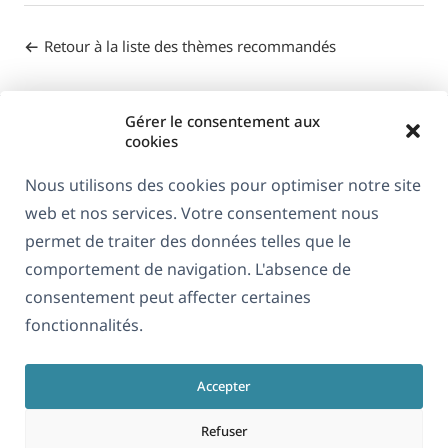
Retour à la liste des thèmes recommandés
Gérer le consentement aux
cookies
Nous utilisons des cookies pour optimiser notre site
web et nos services. Votre consentement nous
À propos de WPML
permet de traiter des données telles que le
RGPD & Politique de confidentialité
comportement de navigation. L'absence de
consentement peut affecter certaines
(s'ouvre
Rejoignez notre équipe
fonctionnalités.
dans
(s'ouvre
(s'ouvre
(s'ouvre
une
dans
dans
dans
nouvelle
Accepter
une
une
une
Français
fenêtre)
nouvelle
nouvelle
nouvelle
Refuser
fenêtre)
fenêtre)
fenêtre)