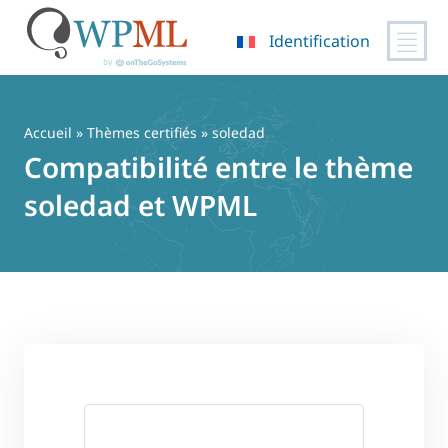
Identification
Passer
au
contenu
Accueil
»
Thèmes certifiés
» soledad
Compatibilité entre le thème
soledad et WPML