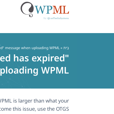
לג
תוכן
בַּיִת
»
red" message when uploading WPML?
wed has expired"
ploading WPML?
PML is larger than what your
come this issue, use the OTGS