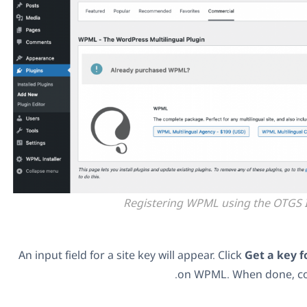
Registering WPML using the OTGS In
An input field for a site key will appear. Click
Get a key fo
on WPML. When done, copy