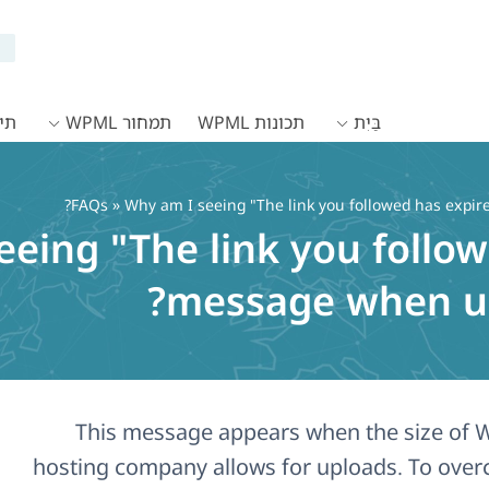
בַּיִת
תכונות WPML
תמחור WPML
תיעו
FAQs
» Why am I seeing "The link you followed has expi
eing "The link you follo
message when u
This message appears when the size of W
hosting company allows for uploads. To over