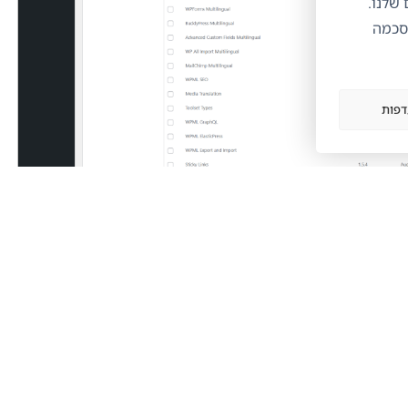
ותים שלנו.
הסכמה
דפות
WPML components available fo
To install the main components of WPML, download a