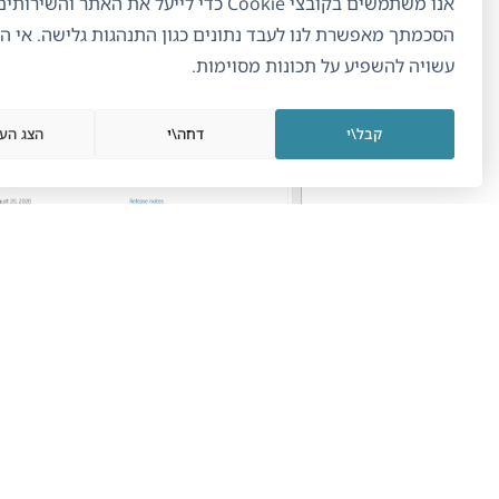
אנו משתמשים בקובצי Cookie כדי לייעל את האתר והשיר
הסכמתך מאפשרת לנו לעבד נתונים כגון התנהגות גלישה. אי 
עשויה להשפיע על תכונות מסוימות.
קבל\י
דחה\י
הצג הע
r download
nd activate the
WPML Multilingual
CMS
and
String Translation
plugins.