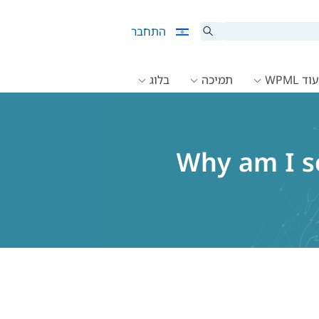
התחבר
ד WPML
תמיכה
בלוג
Why am I se