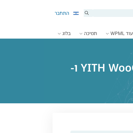
התחבר
ד WPML
תמיכה
בלוג
תאימות בין תוסף YITH WooCommerce Catalog Mode ו-