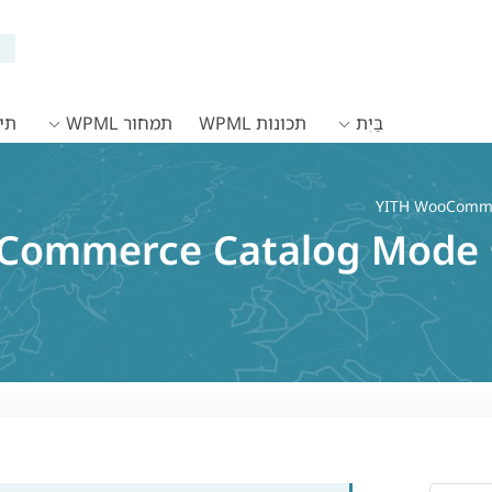
בַּיִת
תכונות WPML
תמחור WPML
תיעו