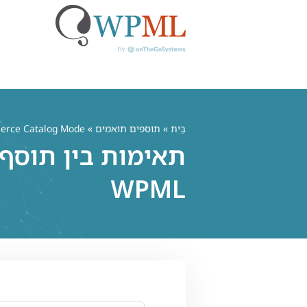
לג
תוכן
בַּיִת
»
תוספים תואמים
» YITH WooCommerce Catalog Mode
WPML