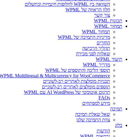
השוואה בין WPML לחלופות חינמיות ובתשלום
חלון הראווה של WPML
צור קשר
תכונות WPML
תמחור WPML
תמחור WPML
מדיניות התמיכה של WPML
החזרים
תהליך הרכישה
שאלות לפני מכירה
תיעוד WPML
מדריך WPML
תוספי הליבה והתוספים של WPML
WPML Multilingual & Multicurrency for WooCommerce – אתרי WooCommerce רב לשוניים בקלות
תבניות מומלצות לאתרים רב-לשוניים
תוספים מומלצים לאתרים רב-לשוניים
תרגום אוטומטי של AI WordPress עם WPML
FAQs
מידע למפתחים
תמיכה
שאל שאלת תמיכה
צוות התמיכה שלנו
בלוג
הודעות
גרסאות WPML