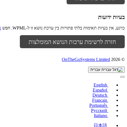
בעיות ידועות
כרגע, אין בעיות תאימות בלתי פתורות בין ערכת נושא זו ל-WPML. חפש
א
חזרה לרשימת ערכות הנושא המומלצות
(נפתח
OnTheGoSystems Limited
© 2026
בחלון
חדש)
עברית
English
Español
Deutsch
Français
Português
Русский
Italiano
日本語