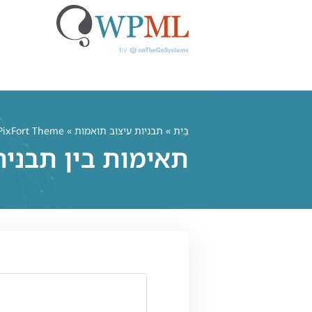
לג
תוכן
בַּיִת
»
תבניות עיצוב תואמות
» PixFort Theme
תאימות בין תבנית PixFort Theme ו-L