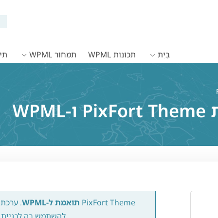
בַּיִת
תכונות WPML
תמחור WPML
תיעו
WPM
PixFort Theme
תואמת ל-WPML
. ערכת 
להשתמש בה לבניית א