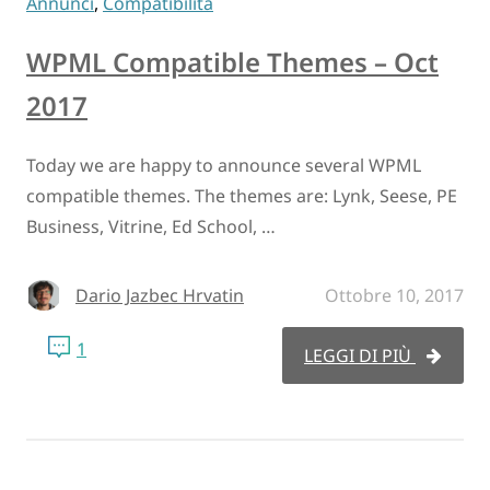
Annunci
,
Compatibilità
WPML Compatible Themes – Oct
2017
Today we are happy to announce several WPML
compatible themes. The themes are: Lynk, Seese, PE
Business, Vitrine, Ed School, …
Dario Jazbec Hrvatin
Ottobre 10, 2017
1
LEGGI DI PIÙ