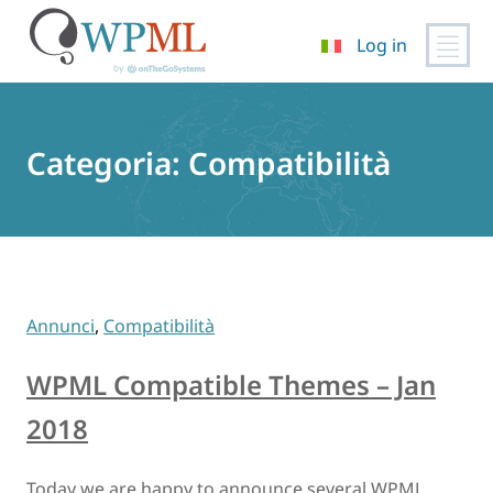
Log in
Vai
al
contenuto
Categoria:
Compatibilità
Annunci
,
Compatibilità
WPML Compatible Themes – Jan
2018
Today we are happy to announce several WPML