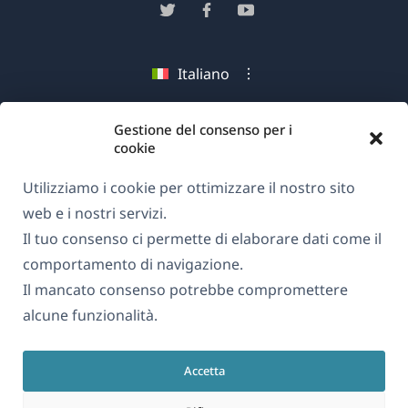
apre
(si
(si
(si
in
apre
apre
apre
una
in
in
in
Italiano
nuova
una
una
una
finestra)
nuova
nuova
nuova
(si
© 2026
OnTheGoSystems Limited
finestra)
finestra)
finestra)
Gestione del consenso per i
cookie
apre
in
Utilizziamo i cookie per ottimizzare il nostro sito
una
web e i nostri servizi.
nuova
Il tuo consenso ci permette di elaborare dati come il
finestra)
comportamento di navigazione.
Il mancato consenso potrebbe compromettere
alcune funzionalità.
Accetta