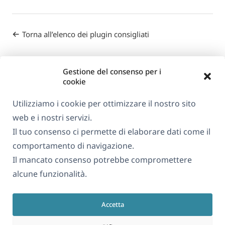
Torna all’elenco dei plugin consigliati
Gestione del consenso per i
cookie
Utilizziamo i cookie per ottimizzare il nostro sito
web e i nostri servizi.
Informazioni su WPML
Il tuo consenso ci permette di elaborare dati come il
GDPR e Informativa sulla Privacy
comportamento di navigazione.
Il mancato consenso potrebbe compromettere
(si
Unisciti al nostro team
alcune funzionalità.
apre
(si
(si
(si
in
apre
apre
apre
una
Accetta
in
in
in
Italiano
nuova
una
una
una