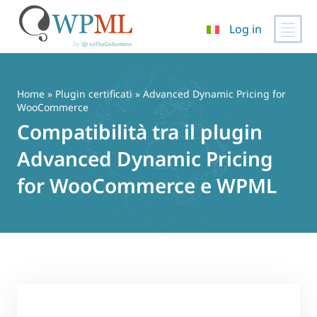
Log in
Vai
al
contenuto
Home
»
Plugin certificati
» Advanced Dynamic Pricing for
WooCommerce
Compatibilità tra il plugin
Advanced Dynamic Pricing
for WooCommerce e WPML