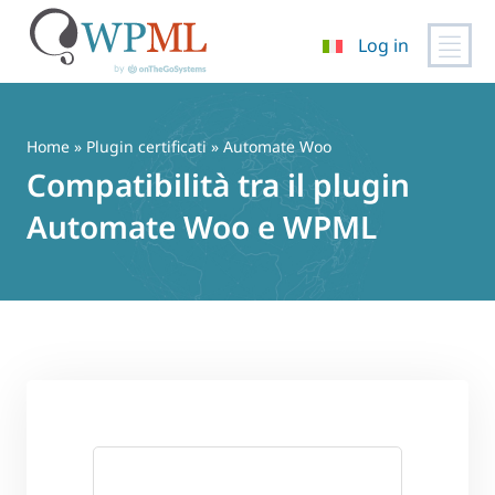
Log in
Vai
al
contenuto
Home
»
Plugin certificati
» Automate Woo
Compatibilità tra il plugin
Automate Woo e WPML