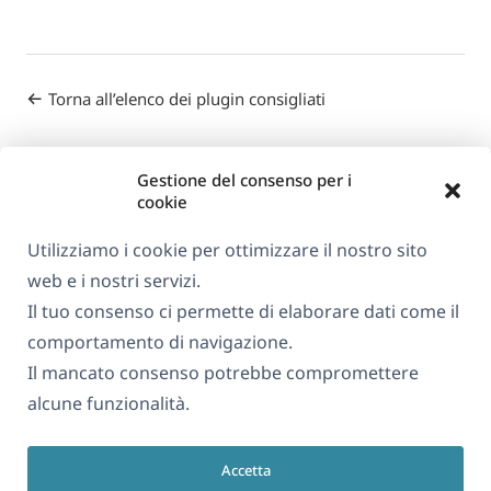
Torna all’elenco dei plugin consigliati
Gestione del consenso per i
cookie
Utilizziamo i cookie per ottimizzare il nostro sito
web e i nostri servizi.
Informazioni su WPML
Il tuo consenso ci permette di elaborare dati come il
GDPR e Informativa sulla Privacy
comportamento di navigazione.
Il mancato consenso potrebbe compromettere
(si
Unisciti al nostro team
alcune funzionalità.
apre
(si
(si
(si
in
apre
apre
apre
una
Accetta
in
in
in