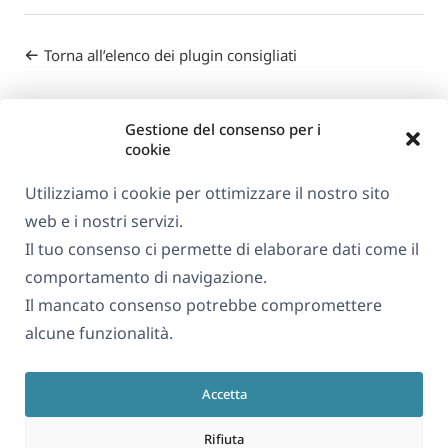
Torna all’elenco dei plugin consigliati
Gestione del consenso per i
cookie
Utilizziamo i cookie per ottimizzare il nostro sito
web e i nostri servizi.
Informazioni su WPML
Il tuo consenso ci permette di elaborare dati come il
GDPR e Informativa sulla Privacy
comportamento di navigazione.
Il mancato consenso potrebbe compromettere
(si
Unisciti al nostro team
alcune funzionalità.
apre
(si
(si
(si
in
apre
apre
apre
una
Accetta
in
in
in
Italiano
nuova
una
una
una
Rifiuta
finestra)