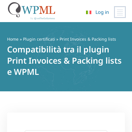
Log in
Vai
al
contenuto
Home
»
Plugin certificati
» Print Invoices & Packing lists
Compatibilità tra il plugin
Print Invoices & Packing lists
e WPML