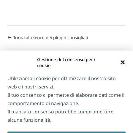
Torna all’elenco dei plugin consigliati
Gestione del consenso per i
cookie
Utilizziamo i cookie per ottimizzare il nostro sito
web e i nostri servizi.
Informazioni su WPML
Il tuo consenso ci permette di elaborare dati come il
GDPR e Informativa sulla Privacy
comportamento di navigazione.
Il mancato consenso potrebbe compromettere
(si
Unisciti al nostro team
alcune funzionalità.
apre
(si
(si
(si
in
apre
apre
apre