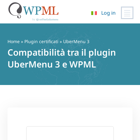
Log in
Vai
al
contenuto
Home
»
Plugin certificati
» UberMenu 3
Compatibilità tra il plugin
UberMenu 3 e WPML