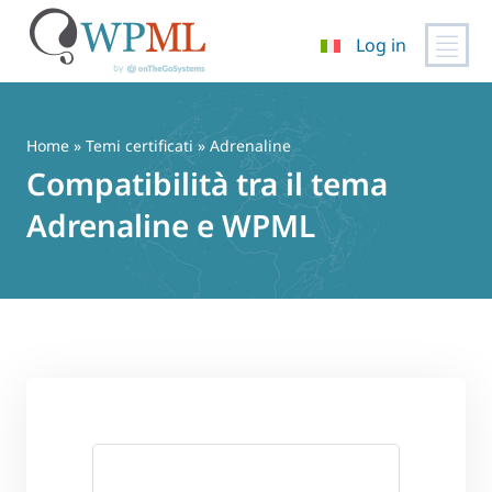
Log in
Vai
al
contenuto
Home
»
Temi certificati
» Adrenaline
Compatibilità tra il tema
Adrenaline e WPML