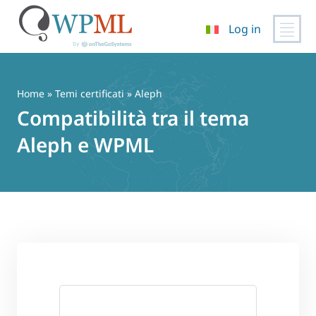
Log in
Vai
al
contenuto
Home
»
Temi certificati
» Aleph
Compatibilità tra il tema
Aleph e WPML