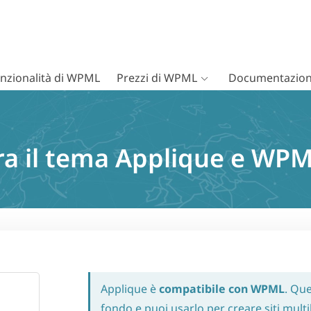
nzionalità di WPML
Prezzi di WPML
Documentazion
tra il tema Applique e WP
Applique è
compatibile con WPML
. Que
fondo e puoi usarlo per creare siti mult