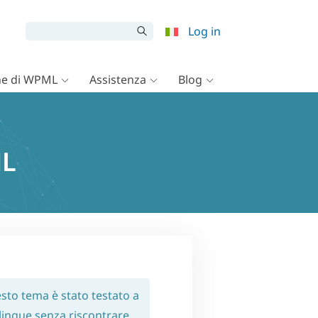
Log in
e di WPML
Assistenza
Blog
ML
sto tema è stato testato a
ilingue senza riscontrare