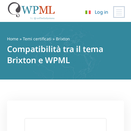
Log in
Vai
al
contenuto
Home
»
Temi certificati
» Brixton
Compatibilità tra il tema
Brixton e WPML