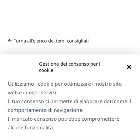
Torna all’elenco dei temi consigliati
Gestione del consenso per i
cookie
Utilizziamo i cookie per ottimizzare il nostro sito
web e i nostri servizi.
Informazioni su WPML
Il tuo consenso ci permette di elaborare dati come il
GDPR e Informativa sulla Privacy
comportamento di navigazione.
Il mancato consenso potrebbe compromettere
(si
Unisciti al nostro team
alcune funzionalità.
apre
(si
(si
(si
in