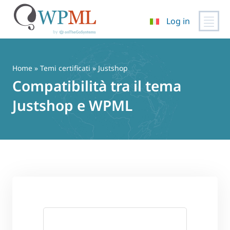
Log in
Vai
al
contenuto
Home
»
Temi certificati
» Justshop
Compatibilità tra il tema
Justshop e WPML