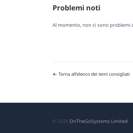
Problemi noti
Al momento, non ci sono problemi di
Torna all’elenco dei temi consigliati
(si
© 2026
OnTheGoSystems Limited
ap