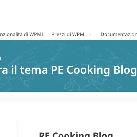
nzionalità di WPML
Prezzi di WPML
Documentazion
g
tra il tema PE Cooking Bl
PE Cooking Blog