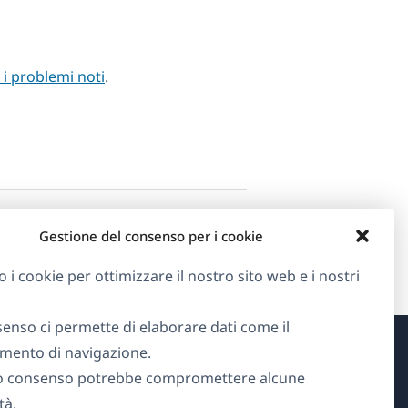
i i problemi noti
.
Gestione del consenso per i cookie
o i cookie per ottimizzare il nostro sito web e i nostri
senso ci permette di elaborare dati come il
ento di navigazione.
Informazioni su WPML
o consenso potrebbe compromettere alcune
tà.
GDPR e Informativa sulla Privacy