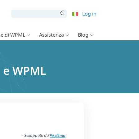
Log in
e di WPML
Assistenza
Blog
og e WPML
– Sviluppato da
PixelEmu