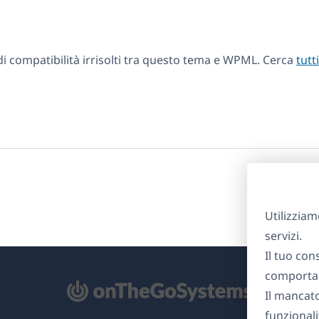
 compatibilità irrisolti tra questo tema e WPML. Cerca
tutt
Utilizziam
servizi.
Il tuo con
comportam
Il mancat
re
funzionali