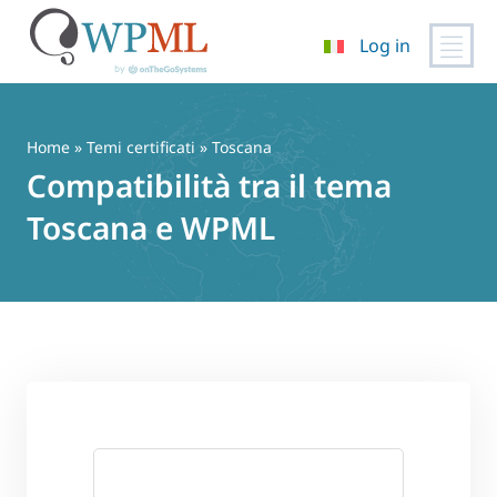
Log in
Vai
al
contenuto
Home
»
Temi certificati
» Toscana
Compatibilità tra il tema
Toscana e WPML