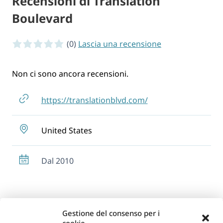
Recensioni di Translation
Boulevard
0 of 5 stars
(0)
Lascia una recensione
Non ci sono ancora recensioni.
https://translationblvd.com/
United States
Dal 2010
Gestione del consenso per i