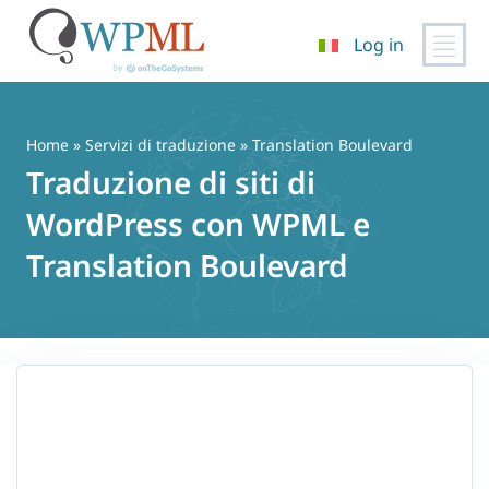
Log in
Vai
al
contenuto
Home
»
Servizi di traduzione
» Translation Boulevard
Traduzione di siti di
WordPress con WPML e
Translation Boulevard