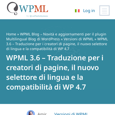
Log in
Vai
al
contenuto
Home
»
WPML Blog – Novità e aggiornamenti per il plugin
Multilingual Blog di WordPress
»
Versioni di WPML
» WPML
3.6 – Traduzione per i creatori di pagine, il nuovo selettore
di lingua e la compatibilità di WP 4.7
WPML 3.6 – Traduzione per i
creatori di pagine, il nuovo
selettore di lingua e la
compatibilità di WP 4.7
Amir
Versioni di WPML