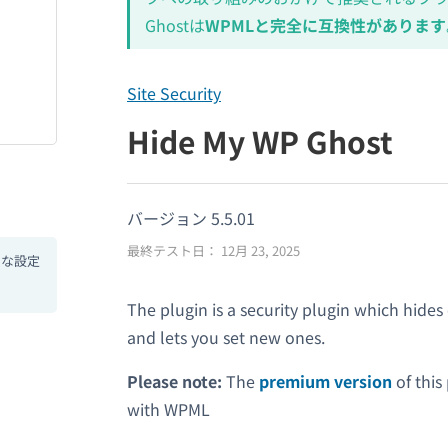
Ghostは
WPMLと完全に互換性があります
Site Security
Hide My WP Ghost
バージョン 5.5.01
最終テスト日： 12月 23, 2025
別な設定
The plugin is a security plugin which hi
and lets you set new ones.
Please note:
The
premium version
of this
with WPML