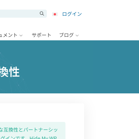
ログイン
キュメント
サポート
ブログ
互換性
の継続的な互換性とパートナーシッ
ンです。Hide My WP