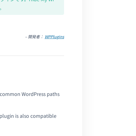
。
– 開発者：
WPPlugins
des common WordPress paths
 plugin is also compatible