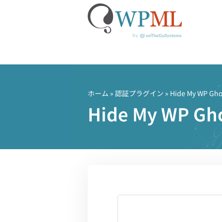
コ
ン
テ
ホーム
»
認証プラグイン
» Hide My WP Gho
ン
Hide My WP
ツ
へ
ス
キ
ッ
プ