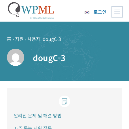
로그인
콘
텐
츠
홈
›
지원
›
사용자: dougC-3
로
건
dougC-3
너
뛰
기
알려진 문제 및 해결 방법
자주 묻는 지원 질문