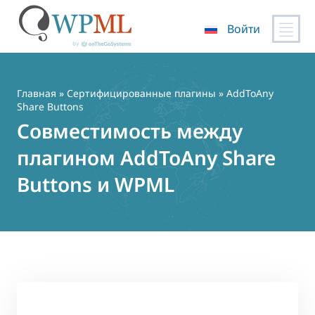
Войти
Перейти
к
содержимому
Главная
»
Сертифицированные плагины
» AddToAny
Share Buttons
Совместимость между
плагином AddToAny Share
Buttons и WPML