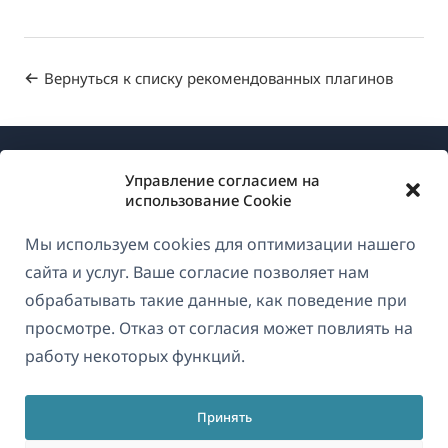
Вернуться к списку рекомендованных плагинов
Управление согласием на
использование Cookie
Мы используем cookies для оптимизации нашего
О WPML
сайта и услуг. Ваше согласие позволяет нам
GDPR и политика конфиденциальности
обрабатывать такие данные, как поведение при
просмотре. Отказ от согласия может повлиять на
(открывае
Присоединяйтесь к нашей команде
работу некоторых функций.
в
(открывается
(открывается
(открывается
новом
в
в
в
окне)
Принять
новом
новом
новом
Русский
окне)
окне)
окне)