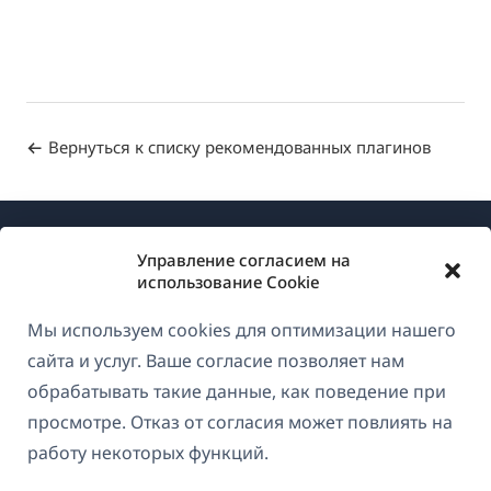
Вернуться к списку рекомендованных плагинов
Управление согласием на
использование Cookie
Мы используем cookies для оптимизации нашего
О WPML
сайта и услуг. Ваше согласие позволяет нам
GDPR и политика конфиденциальности
обрабатывать такие данные, как поведение при
просмотре. Отказ от согласия может повлиять на
(открывае
Присоединяйтесь к нашей команде
работу некоторых функций.
в
(открывается
(открывается
(открывается
новом