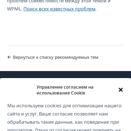
проблем совместимости между этой темой и
WPML.
Поиск всех известных проблем
.
Вернуться к списку рекомендуемых тем
Управление согласием на
использование Cookie
Мы используем cookies для оптимизации нашего
О WPML
сайта и услуг. Ваше согласие позволяет нам
GDPR и политика конфиденциальности
обрабатывать такие данные, как поведение при
просмотре. Отказ от согласия может повлиять на
(открывае