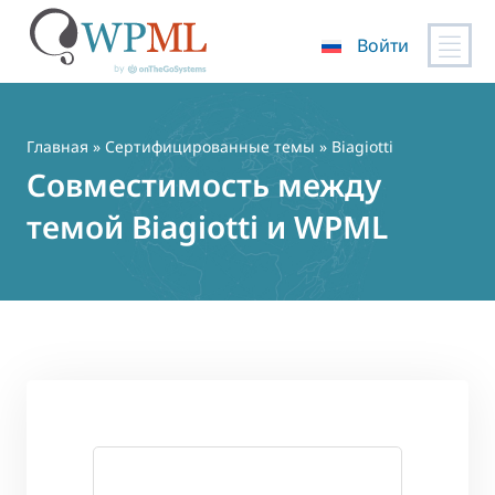
Войти
Перейти
к
содержимому
Главная
»
Сертифицированные темы
» Biagiotti
Совместимость между
темой Biagiotti и WPML