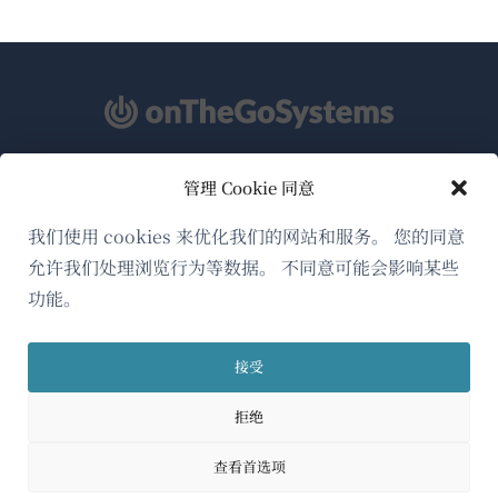
管理 Cookie 同意
关于WPML
GDPR与隐私政策
我们使用 cookies 来优化我们的网站和服务。 您的同意
允许我们处理浏览行为等数据。 不同意可能会影响某些
（在
加入我们的团队
功能。
新
（在
（在
（在
窗
新
新
新
口
接受
窗
窗
窗
简体中文
中
口
口
口
拒绝
打
中
中
中
（在
© 2026
OnTheGoSystems Limited
打
打
打
开）
查看首选项
开）
开）
开）
新