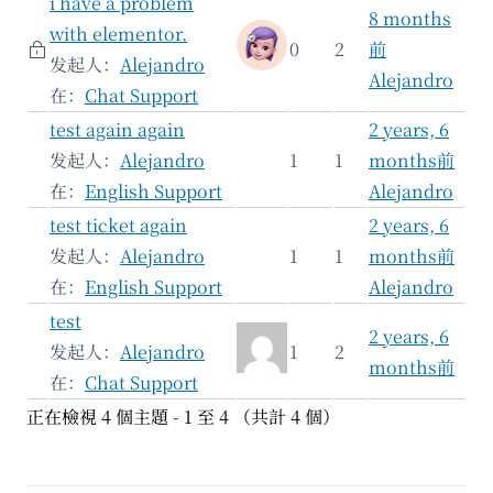
i have a problem
8 months
with elementor.
0
2
前
发起人：
Alejandro
Alejandro
在：
Chat Support
test again again
2 years, 6
发起人：
Alejandro
1
1
months前
在：
English Support
Alejandro
test ticket again
2 years, 6
发起人：
Alejandro
1
1
months前
在：
English Support
Alejandro
test
2 years, 6
发起人：
Alejandro
1
2
months前
在：
Chat Support
正在檢視 4 個主題 - 1 至 4 （共計 4 個）