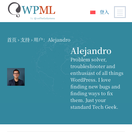
登入
跳
到
内
首页
›
支持
›
用户：Alejandro
容
Alejandro
Problem solver,
troubleshooter and
enthusiast of all things
WordPress. I love
finding new bugs and
finding ways to fix
them. Just your
standard Tech Geek.