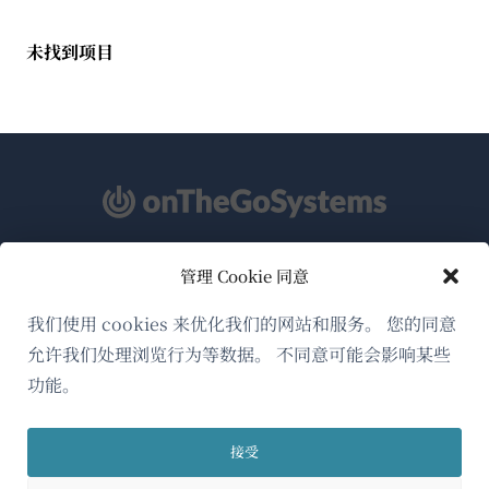
未找到项目
管理 Cookie 同意
关于WPML
GDPR与隐私政策
我们使用 cookies 来优化我们的网站和服务。 您的同意
允许我们处理浏览行为等数据。 不同意可能会影响某些
（在
加入我们的团队
功能。
新
（在
（在
（在
窗
新
新
新
口
接受
窗
窗
窗
简体中文
中
口
口
口