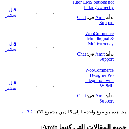
Tutor LMS buttons not
linking correctly
قبل
1
1
سنتين
بدأه:
Amit
في:
Chat
Support
WooCommerce
Multilingual &
قبل
Multicurrency
1
1
سنتين
بدأه:
Amit
في:
Chat
Support
WooCommerce
Designer Pro
integration with
قبل
WPML
1
1
سنتين
بدأه:
Amit
في:
Chat
Support
مشاهدة موضوع واحد - 1 إلى 15 (من مجموع 39)
1
2
3
←
جميع المقالات التي كتبها Amit: