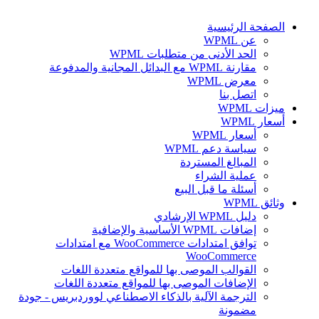
الصفحة الرئيسية
عن WPML
الحد الأدنى من متطلبات WPML
مقارنة WPML مع البدائل المجانية والمدفوعة
معرض WPML
اتصل بنا
ميزات WPML
أسعار WPML
أسعار WPML
سياسة دعم WPML
المبالغ المستردة
عملية الشراء
أسئلة ما قبل البيع
وثائق WPML
دليل WPML الإرشادي
إضافات WPML الأساسية والإضافية
توافق امتدادات WooCommerce مع امتدادات
WooCommerce
القوالب الموصى بها للمواقع متعددة اللغات
الإضافات الموصى بها للمواقع متعددة اللغات
الترجمة الآلية بالذكاء الاصطناعي لووردبريس - جودة
مضمونة