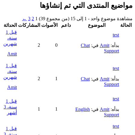
مواضيع المنتدى التي تم إنشاؤها
مشاهدة موضوع واحد - 1 إلى 15 (من مجموع 39)
1
2
3
←
الحالة
الموضوع
داعم
الأصوات
المشاركات
الحداثة
قبل 1
test
سنة،
شهرين
2
0
بدأه:
Amit
في:
Chat
Support
Amit
قبل 1
test
سنة،
شهرين
2
1
بدأه:
Amit
في:
Chat
Support
Amit
test
قبل 1
سنة، 3
1
1
بدأه:
Amit
في:
English
أشهر
Support
test
قبل 1
سنة، 3