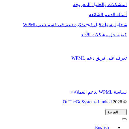
المشكلات والحلول المعروفة
أسئلة الدعم الشائعة
4 حلول سهلة قبل فتح تذكرة دعم في قسم دعم WPML
كيفية حل مشكلات الأداء
تعرف على فريق دعم WPML
سياسة WPML لدعم العملاء »
© 2026
OnTheGoSystems Limited
(يفتح
في
العربية
نافذة
جديدة)
English