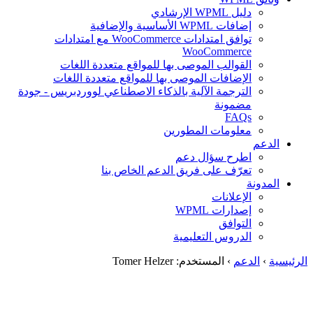
دليل WPML الإرشادي
إضافات WPML الأساسية والإضافية
توافق امتدادات WooCommerce مع امتدادات
WooCommerce
القوالب الموصى بها للمواقع متعددة اللغات
الإضافات الموصى بها للمواقع متعددة اللغات
الترجمة الآلية بالذكاء الاصطناعي لووردبريس - جودة
مضمونة
FAQs
معلومات المطورين
الدعم
اطرح سؤال دعم
تعرّف على فريق الدعم الخاص بنا
المدونة
الإعلانات
إصدارات WPML
التوافق
الدروس التعليمية
الرئيسية
›
الدعم
›
المستخدم: Tomer Helzer