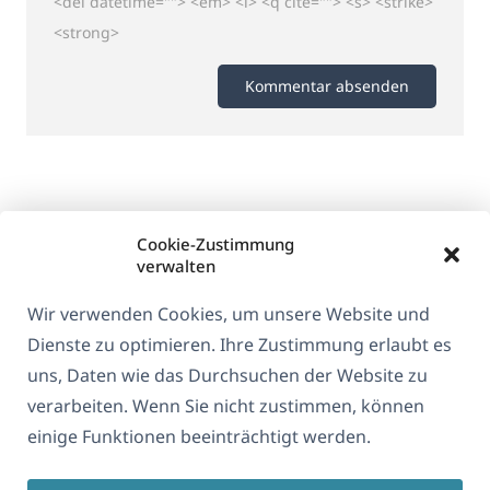
<del datetime=""> <em> <i> <q cite=""> <s> <strike>
<strong>
Cookie-Zustimmung
verwalten
Wir verwenden Cookies, um unsere Website und
Dienste zu optimieren. Ihre Zustimmung erlaubt es
uns, Daten wie das Durchsuchen der Website zu
verarbeiten. Wenn Sie nicht zustimmen, können
Über WPML
einige Funktionen beeinträchtigt werden.
DSGVO & Datenschutzrichtlinie
(öffnet
Unserem Team beitreten