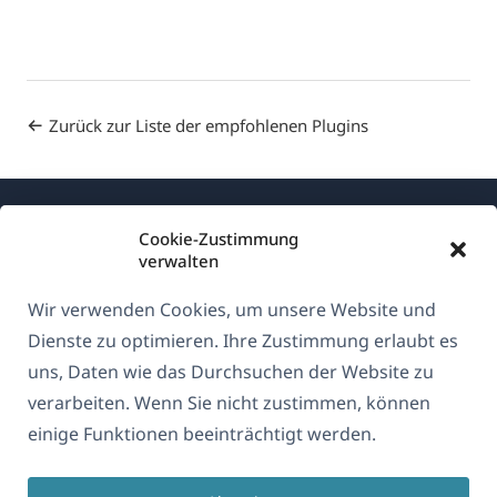
Zurück zur Liste der empfohlenen Plugins
Cookie-Zustimmung
verwalten
Wir verwenden Cookies, um unsere Website und
Über WPML
Dienste zu optimieren. Ihre Zustimmung erlaubt es
DSGVO & Datenschutzrichtlinie
uns, Daten wie das Durchsuchen der Website zu
verarbeiten. Wenn Sie nicht zustimmen, können
(öffnet
Unserem Team beitreten
einige Funktionen beeinträchtigt werden.
in
(öffnet
(öffnet
(öffnet
einem
in
in
in