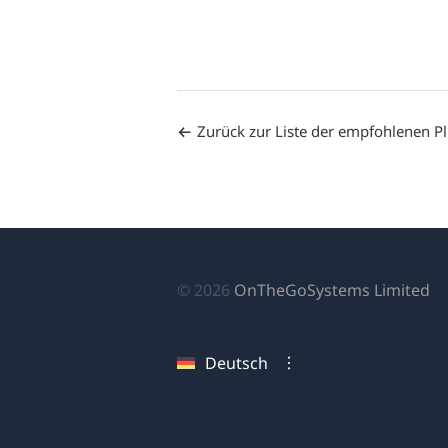
Zurück zur Liste der empfohlenen P
(ö
© 2026
OnTheGoSystems Limited
in
ei
Deutsch
n
Fe