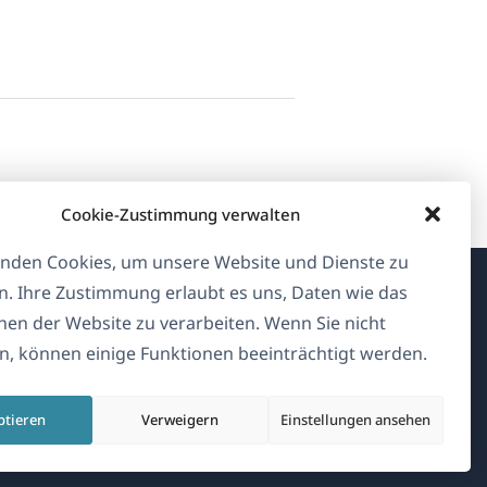
Cookie-Zustimmung verwalten
nden Cookies, um unsere Website und Dienste zu
n. Ihre Zustimmung erlaubt es uns, Daten wie das
Über WPML
en der Website zu verarbeiten. Wenn Sie nicht
, können einige Funktionen beeinträchtigt werden.
DSGVO & Datenschutzrichtlinie
(öffnet
Unserem Team beitreten
ptieren
Verweigern
Einstellungen ansehen
in
(öffnet
(öffnet
(öffnet
einem
in
in
in
neuen