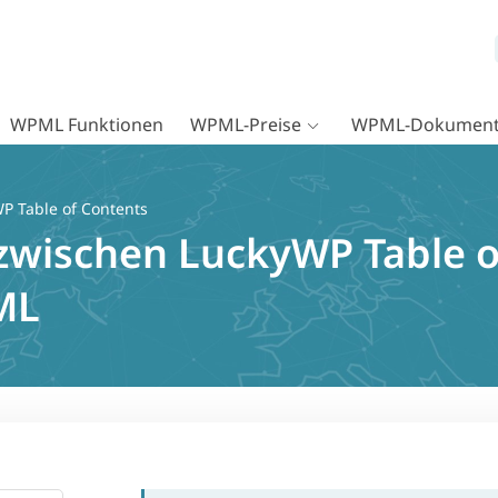
WPML Funktionen
WPML-Preise
WPML-Dokument
P Table of Contents
 zwischen LuckyWP Table o
ML