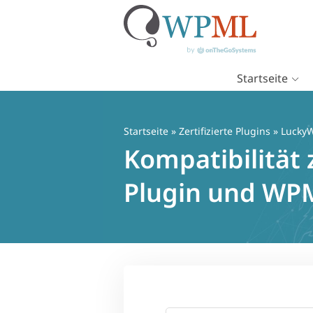
Startseite
Zum
Inhalt
springen
Startseite
»
Zertifizierte Plugins
» LuckyW
Kompatibilität
Plugin und WP