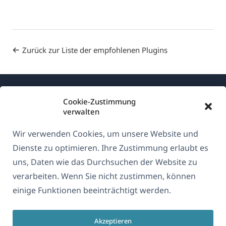
Zurück zur Liste der empfohlenen Plugins
Cookie-Zustimmung
verwalten
Wir verwenden Cookies, um unsere Website und
Über WPML
Dienste zu optimieren. Ihre Zustimmung erlaubt es
DSGVO & Datenschutzrichtlinie
uns, Daten wie das Durchsuchen der Website zu
verarbeiten. Wenn Sie nicht zustimmen, können
(öffnet
Unserem Team beitreten
einige Funktionen beeinträchtigt werden.
in
(öffnet
(öffnet
(öffnet
einem
in
in
in
neuen
Akzeptieren
einem
einem
einem