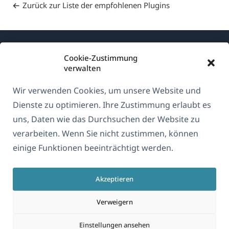
Zurück zur Liste der empfohlenen Plugins
Cookie-Zustimmung
verwalten
Wir verwenden Cookies, um unsere Website und
Über WPML
Dienste zu optimieren. Ihre Zustimmung erlaubt es
DSGVO & Datenschutzrichtlinie
uns, Daten wie das Durchsuchen der Website zu
verarbeiten. Wenn Sie nicht zustimmen, können
(öffnet
Unserem Team beitreten
einige Funktionen beeinträchtigt werden.
in
(öffnet
(öffnet
(öffnet
einem
in
in
in
neuen
Akzeptieren
einem
einem
einem
Deutsch
Fenster)
neuen
neuen
neuen
Verweigern
Fenster)
Fenster)
Fenster)
(öffnet
© 2026
OnTheGoSystems Limited
Einstellungen ansehen