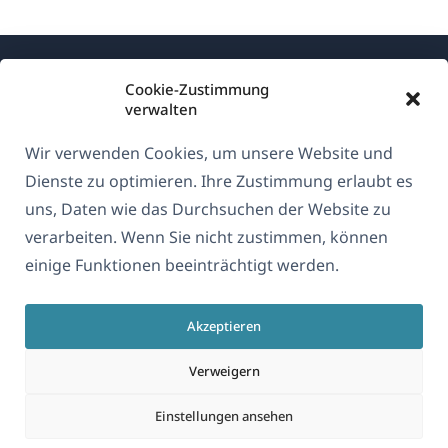
Cookie-Zustimmung
verwalten
Wir verwenden Cookies, um unsere Website und
Über WPML
Dienste zu optimieren. Ihre Zustimmung erlaubt es
DSGVO & Datenschutzrichtlinie
uns, Daten wie das Durchsuchen der Website zu
verarbeiten. Wenn Sie nicht zustimmen, können
(öffnet
Unserem Team beitreten
einige Funktionen beeinträchtigt werden.
in
(öffnet
(öffnet
(öffnet
einem
in
in
in
neuen
Akzeptieren
einem
einem
einem
Deutsch
Fenster)
neuen
neuen
neuen
Verweigern
Fenster)
Fenster)
Fenster)
(öffnet
© 2026
OnTheGoSystems Limited
Einstellungen ansehen
in