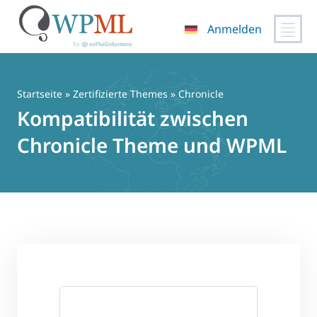
Anmelden
Zum
Inhalt
springen
Startseite
»
Zertifizierte Themes
» Chronicle
Kompatibilität zwischen
Chronicle Theme und WPML