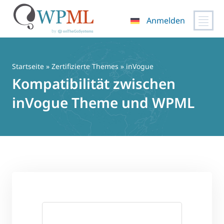
Anmelden
Zum
Inhalt
springen
Startseite
»
Zertifizierte Themes
» inVogue
Kompatibilität zwischen
inVogue Theme und WPML