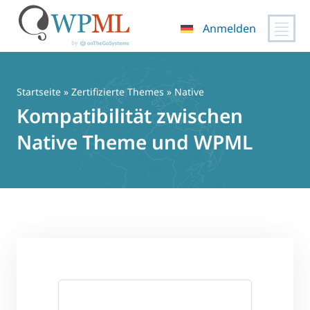
Anmelden
Zum
Inhalt
springen
Startseite
»
Zertifizierte Themes
» Native
Kompatibilität zwischen
Native Theme und WPML