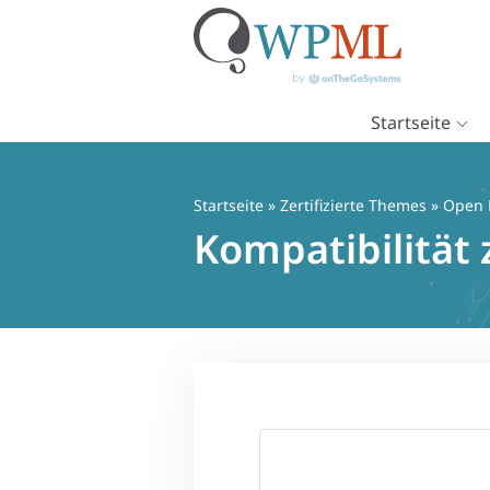
Startseite
Zum
Inhalt
springen
Startseite
»
Zertifizierte Themes
» Open 
Kompatibilitä