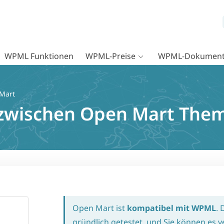
WPML Funktionen
WPML-Preise
WPML-Dokument
Mart
t zwischen Open Mart Th
Open Mart ist
kompatibel mit WPML
.
gründlich getestet, und Sie können es