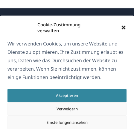
Cookie-Zustimmung
verwalten
Wir verwenden Cookies, um unsere Website und
Über WPML
Dienste zu optimieren. Ihre Zustimmung erlaubt es
DSGVO & Datenschutzrichtlinie
uns, Daten wie das Durchsuchen der Website zu
verarbeiten. Wenn Sie nicht zustimmen, können
(öffnet
Unserem Team beitreten
einige Funktionen beeinträchtigt werden.
in
(öffnet
(öffnet
(öffnet
einem
in
in
in
neuen
Akzeptieren
einem
einem
einem
Deutsch
Fenster)
neuen
neuen
neuen
Verweigern
Fenster)
Fenster)
Fenster)
(öffnet
© 2026
OnTheGoSystems Limited
Einstellungen ansehen
in