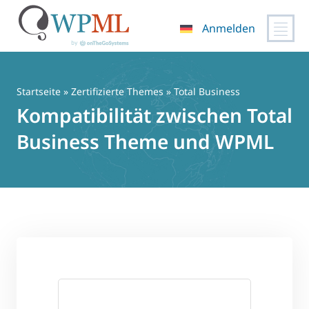
Anmelden
Zum
Inhalt
springen
Startseite
»
Zertifizierte Themes
» Total Business
Kompatibilität zwischen Total
Business Theme und WPML