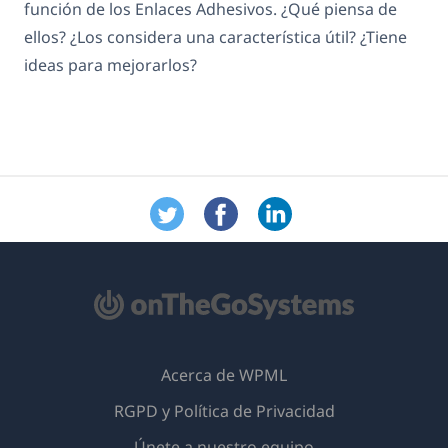
función de los Enlaces Adhesivos. ¿Qué piensa de
ellos? ¿Los considera una característica útil? ¿Tiene
ideas para mejorarlos?
Acerca de WPML
RGPD y Política de Privacidad
(se
Únete a nuestro equipo