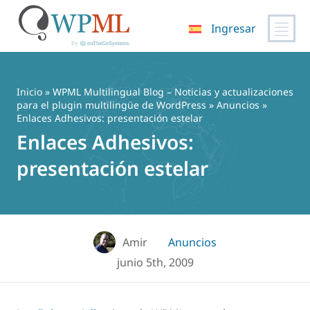
Ingresar
Saltar
al
contenido
Inicio
»
WPML Multilingual Blog – Noticias y actualizaciones
para el plugin multilingüe de WordPress
»
Anuncios
»
Enlaces Adhesivos: presentación estelar
Enlaces Adhesivos:
presentación estelar
Amir
Anuncios
junio 5th, 2009