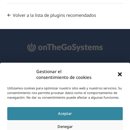
Volver a la lista de plugins recomendados
Acerca de WPML
Gestionar el
consentimiento de cookies
RGPD y Política de Privacidad
(se
Únete a nuestro equipo
Utilizamos cookies para optimizar nuestro sitio web y nuestros servicios. Su
consentimiento nos permite procesar datos como el comportamiento de
abre
navegación. No dar su consentimiento puede afectar a algunas funciones.
(se
(se
(se
en
abre
abre
abre
una
Aceptar
en
en
en
Español
nueva
una
una
una
Denegar
ventana)
nueva
nueva
nueva