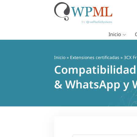
Inicio
Saltar
al
contenido
Inicio
»
Extensiones certificadas
» 3CX Fr
Compatibilidad 
& WhatsApp y