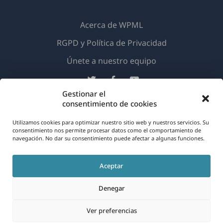
Acerca de WPML
RGPD y Política de Privacidad
(se
Únete a nuestro equipo
abre
(se
(se
(se
en
abre
abre
abre
Gestionar el
una
consentimiento de cookies
en
en
en
Español
nueva
una
una
una
Utilizamos cookies para optimizar nuestro sitio web y nuestros servicios. Su
ventana)
nueva
nueva
nueva
consentimiento nos permite procesar datos como el comportamiento de
navegación. No dar su consentimiento puede afectar a algunas funciones.
(se
© 2026
OnTheGoSystems Limited
ventana)
ventana)
ventana)
abre
Aceptar
en
una
Denegar
nueva
Ver preferencias
ventana)