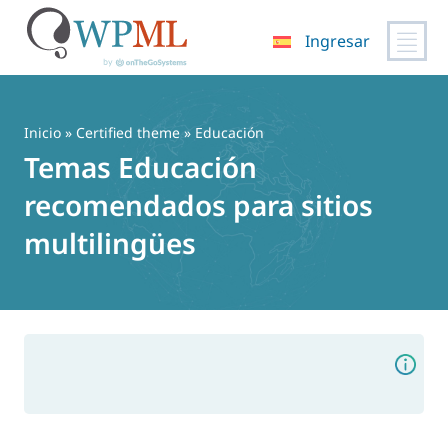
Ingresar
Saltar
al
contenido
Inicio
»
Certified theme
» Educación
Temas Educación
recomendados para sitios
multilingües