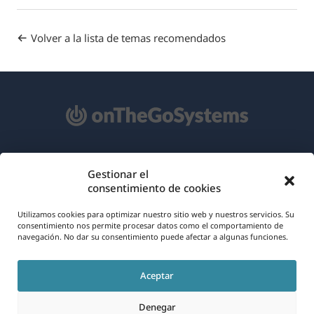
Volver a la lista de temas recomendados
Acerca de WPML
Gestionar el
consentimiento de cookies
RGPD y Política de Privacidad
(se
Únete a nuestro equipo
Utilizamos cookies para optimizar nuestro sitio web y nuestros servicios. Su
consentimiento nos permite procesar datos como el comportamiento de
abre
navegación. No dar su consentimiento puede afectar a algunas funciones.
(se
(se
(se
en
abre
abre
abre
una
Aceptar
en
en
en
Español
nueva
una
una
una
Denegar
ventana)
nueva
nueva
nueva