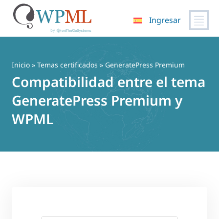
Ingresar
Saltar
al
contenido
Inicio
»
Temas certificados
» GeneratePress Premium
Compatibilidad entre el tema
GeneratePress Premium y
WPML